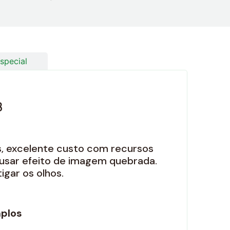
special
B
es, excelente custo com recursos
ausar efeito de imagem quebrada.
gar os olhos.
mplos