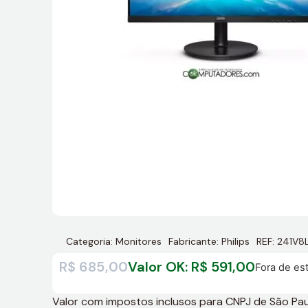
Categoria:
Monitores
Fabricante:
Philips
REF: 241V8
R$
685,00
Valor OK:
R$
591,00
Fora de es
Valor com impostos inclusos para CNPJ de São Paulo