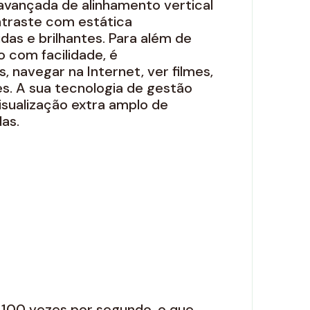
 avançada de alinhamento vertical
ntraste com estática
as e brilhantes. Para além de
o com facilidade, é
, navegar na Internet, ver filmes,
es. A sua tecnologia de gestão
isualização extra amplo de
as.
é 100 vezes por segundo, o que