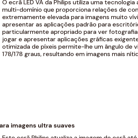
O ecrã LED VA da Philips utiliza uma tecnologia
multi-domínio que proporciona relações de co
extremamente elevada para imagens muito vívid
apresentar as aplicações padrão para escritóri
particularmente apropriado para ver fotografias
jogar e apresentar aplicações gráficas exigent
otimizada de píxeis permite-lhe um ângulo de v
178/178 graus, resultando em imagens mais nítid
para imagens ultra suaves
Este ecrã Philips atualiza a imagem do ecrã at