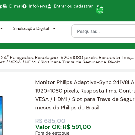
pp
E-mail
InfoNews
Entrar ou cadastrar
0
Sinalização Digital
 24″ Polegadas, Resolução 1920×1080 pixels, Resposta 1 ms,
t / VESA / HDMI / Slot para Trava de Segurança, Bivolt ,
Brasil
Monitor Philips Adaptive-Sync 241V8LA
1920×1080 pixels, Resposta 1 ms, Contra
VESA / HDMI / Slot para Trava de Segura
meses da Philips do Brasil
R$
685,00
Valor OK:
R$
591,00
Fora de estoque