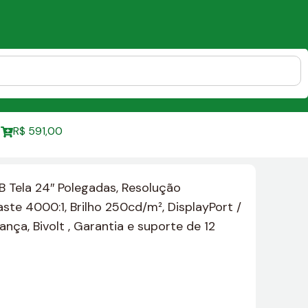
R$
591,00
B Tela 24″ Polegadas, Resolução
ste 4000:1, Brilho 250cd/m², DisplayPort /
nça, Bivolt , Garantia e suporte de 12