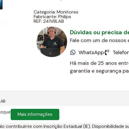
Categoria:
Monitores
Fabricante:
Philips
REF: 241V8LAB
Dúvidas ou precisa 
Fale com um de nossos e
WhatsApp
Telefo
Há mais de 25 anos ent
garantia e segurança par
LAB
toque
Mais informações
 contribuinte com Inscrição Estadual (IE). Disponibilidade su