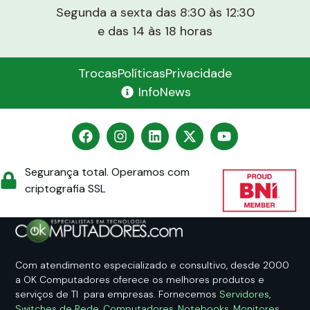
Segunda a sexta das 8:30 às 12:30
e das 14 às 18 horas
Trocas
Políticas
Privacidade
InfoNews
Segurança total. Operamos com
criptografia SSL
Com atendimento especializado e consultivo, desde 2000
a OK Computadores oferece os melhores produtos e
serviços de TI para empresas. Fornecemos
Servidores
,
Switches de Rede
,
Computadores
,
Notebooks
,
Monitores
,