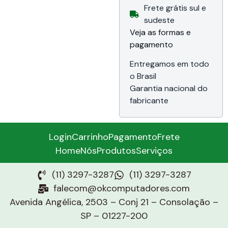
Frete grátis sul e
RAID 0, 1, 5, 6, 10,
Gerenciamento
sudeste
ME Storage
Veja as formas e
Manager (MESM),
pagamento
Frontal de
proteção (Bezel),
2 Fontes (1+1) de
Entregamos em todo
580W, Formato
o Brasil
Rack 2U com
Garantia nacional do
trilhos, Garantia de
48 meses
fabricante
ProSupport NBD
Onsite
Login
Carrinho
Pagamento
Frete
Home
Nós
Produtos
Serviços
(11) 3297-3287
(11) 3297-3287
falecom@okcomputadores.com
Avenida Angélica, 2503 – Conj 21 – Consolação –
SP – 01227-200