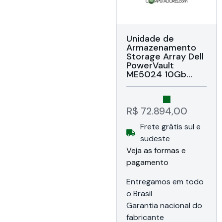
Unidade de
Armazenamento
Storage Array Dell
PowerVault
ME5024 10Gb
iSCSI Base-T (210-
BBOO-JZMN) Duas
Controladoras 4
portas iSCSI 10Gb
R$
72.894,00
Base-T, Suporta
Frete grátis sul e
até 24 unidades
SFF, RAID 0, 1, 5, 6,
sudeste
10, Gerenciamento
Veja as formas e
ME Storage
pagamento
Manager (MESM),
Frontal de
proteção (Bezel),
Entregamos em todo
2 Fontes (1+1) de
o Brasil
580W, Formato
Garantia nacional do
Rack 2U, Garantia
de 48 meses
fabricante