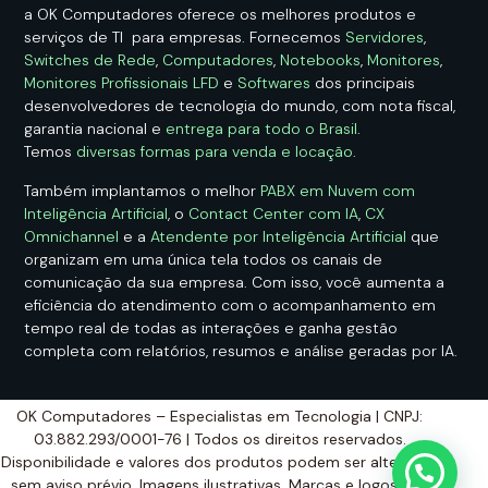
a OK Computadores oferece os melhores produtos e
serviços de TI para empresas. Fornecemos
Servidores
,
Switches de Rede
,
Computadores
,
Notebooks
,
Monitores
,
Monitores Profissionais LFD
e
Softwares
dos principais
desenvolvedores de tecnologia do mundo, com nota fiscal,
garantia nacional e
entrega para todo o Brasil
.
Temos
diversas formas para venda e locação
.
Também implantamos o melhor
PABX em Nuvem com
Inteligência Artificial
, o
Contact Center com IA
,
CX
Omnichannel
e a
Atendente por Inteligência Artificial
que
organizam em uma única tela todos os canais de
comunicação da sua empresa. Com isso, você aumenta a
eficiência do atendimento com o acompanhamento em
tempo real de todas as interações e ganha gestão
completa com relatórios, resumos e análise geradas por IA.
OK Computadores – Especialistas em Tecnologia | CNPJ:
03.882.293/0001-76 | Todos os direitos reservados.
Disponibilidade e valores dos produtos podem ser alterados
sem aviso prévio. Imagens ilustrativas. Marcas e logos são