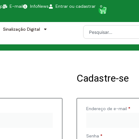
pp
E-mail
InfoNews
Entrar ou cadastrar
0
Sinalização Digital
Cadastre-se
Endereço de e-mail
*
Senha
*