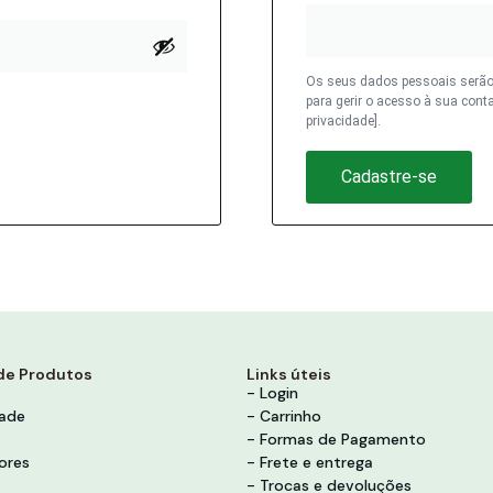
Os seus dados pessoais serão u
para gerir o acesso à sua conta
privacidade].
Cadastre-se
de Produtos
Links úteis
- Login
dade
- Carrinho
- Formas de Pagamento
ores
- Frete e entrega
- Trocas e devoluções