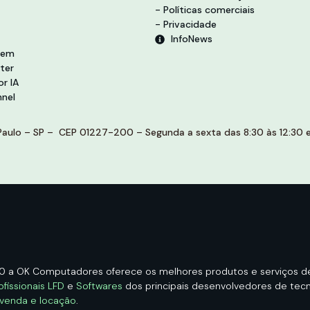
- Políticas comerciais
- Privacidade
InfoNews
vem
ter
r IA
nel
aulo – SP – CEP 01227-200 – Segunda a sexta das 8:30 às 12:30 e 
00 a OK Computadores oferece os melhores produtos e serviços 
ofissionais LFD
e
Softwares
dos principais desenvolvedores de tecno
 venda e locação
.