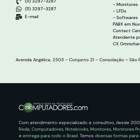
(11) 3297-3287
- Monitores
(11) 3297-3287
- LFDs
E-mail
- Softwares
PABX em Nu
Contact Cen
Atendente po
CX Omnichan
Avenida Angélica, 2503 – Conjunto 21 – Consolação – São P
Com atendimento especializado e consultivo, desde 20
Rede
,
Computadores
,
Notebooks
,
Monitores
,
Monitores Pr
e
entrega para todo o Brasil
. Temos
diversas formas para