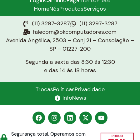
Login
Carrinho
Pagamento
Frete
Home
Nós
Produtos
Serviços
(11) 3297-3287
(11) 3297-3287
falecom@okcomputadores.com
Avenida Angélica, 2503 – Conj 21 – Consolação –
SP – 01227-200
Segunda a sexta das 8:30 às 12:30
e das 14 às 18 horas
Trocas
Políticas
Privacidade
InfoNews
Segurança total. Operamos com