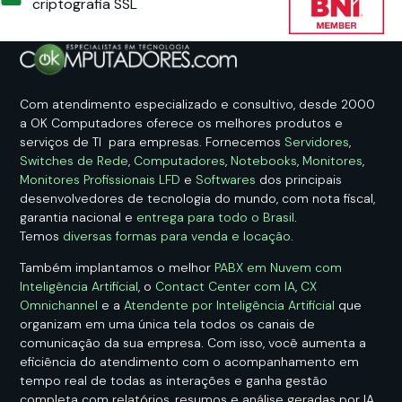
criptografia SSL
Com atendimento especializado e consultivo, desde 2000
a OK Computadores oferece os melhores produtos e
serviços de TI para empresas. Fornecemos
Servidores
,
Switches de Rede
,
Computadores
,
Notebooks
,
Monitores
,
Monitores Profissionais LFD
e
Softwares
dos principais
desenvolvedores de tecnologia do mundo, com nota fiscal,
garantia nacional e
entrega para todo o Brasil
.
Temos
diversas formas para venda e locação
.
Também implantamos o melhor
PABX em Nuvem com
Inteligência Artificial
, o
Contact Center com IA
,
CX
Omnichannel
e a
Atendente por Inteligência Artificial
que
organizam em uma única tela todos os canais de
comunicação da sua empresa. Com isso, você aumenta a
eficiência do atendimento com o acompanhamento em
tempo real de todas as interações e ganha gestão
completa com relatórios, resumos e análise geradas por IA.