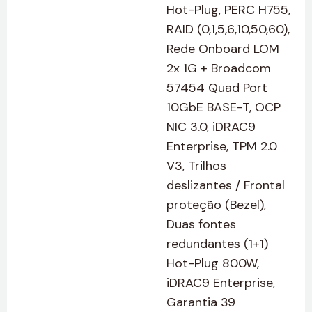
Hot-Plug, PERC H755,
RAID (0,1,5,6,10,50,60),
Rede Onboard LOM
2x 1G + Broadcom
57454 Quad Port
10GbE BASE-T, OCP
NIC 3.0, iDRAC9
Enterprise, TPM 2.0
V3, Trilhos
deslizantes / Frontal
proteção (Bezel),
Duas fontes
redundantes (1+1)
Hot-Plug 800W,
iDRAC9 Enterprise,
Garantia 39