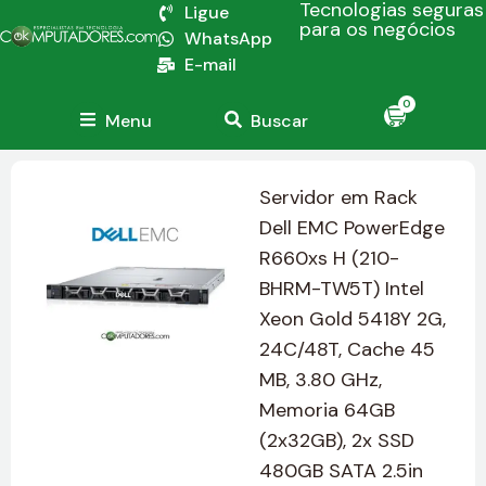
Tecnologias seguras
Ligue
para os negócios
WhatsApp
E-mail
0
Menu
Buscar
Servidor em Rack
Dell EMC PowerEdge
R660xs H (210-
BHRM-TW5T) Intel
Xeon Gold 5418Y 2G,
24C/48T, Cache 45
MB, 3.80 GHz,
Memoria 64GB
(2x32GB), 2x SSD
480GB SATA 2.5in