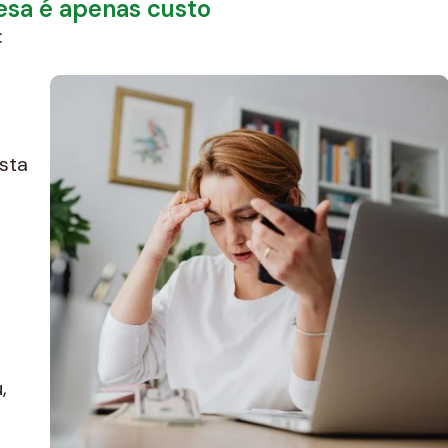
sa é apenas custo
:
sta
,