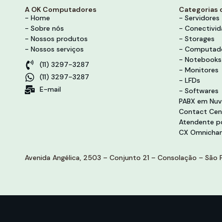
A OK Computadores
Categorias 
- Home
- Servidores
- Sobre nós
- Conectivi
- Nossos produtos
- Storages
- Nossos serviços
- Computad
- Notebooks
(11) 3297-3287
- Monitores
(11) 3297-3287
- LFDs
E-mail
- Softwares
PABX em Nu
Contact Cen
Atendente po
CX Omnichan
Avenida Angélica, 2503 – Conjunto 21 – Consolação – São P