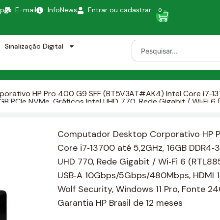
pp
E-mail
InfoNews
Entrar ou cadastrar
0
Sinalização Digital
rativo HP Pro 400 G9 SFF (BT5V3AT#AK4) Intel Core i7‑13
 PCIe NVMe, Gráficos Intel UHD 770, Rede Gigabit / Wi‑Fi 6
ps / USB‑A 10Gbps/5Gbps/480Mbps, HDMI 1.4 / DisplayPort 1.4
11 Pro, Fonte 240W 92%, SFF, Preto, Teclado e Mouse, Garantia
Computador Desktop Corporativo HP P
Core i7‑13700 até 5,2GHz, 16GB DDR4‑3
UHD 770, Rede Gigabit / Wi‑Fi 6 (RTL88
USB‑A 10Gbps/5Gbps/480Mbps, HDMI 1.4 /
Wolf Security, Windows 11 Pro, Fonte 2
Garantia HP Brasil de 12 meses