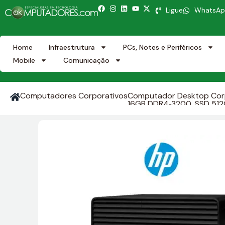
Ligue
WhatsA
Home
Infraestrutura
PCs, Notes e Periféricos
Mobile
Comunicação
Computadores Corporativos
Computador Desktop Corpo
16GB DDR4‑3200, SSD 512GB
Bluetooth 5.3, USB‑C 10Gb
HP Wolf Security, Windows 
meses