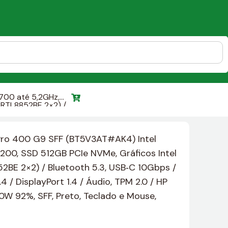
700 até 5,2GHz,
 (RTL8852BE 2×2) /
 / Áudio, TPM 2.0 /
 HP Brasil de 12
ro 400 G9 SFF (BT5V3AT#AK4) Intel
200, SSD 512GB PCIe NVMe, Gráficos Intel
52BE 2×2) / Bluetooth 5.3, USB‑C 10Gbps /
 DisplayPort 1.4 / Áudio, TPM 2.0 / HP
40W 92%, SFF, Preto, Teclado e Mouse,