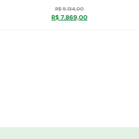
R$
9.134,00
R$
7.869,00