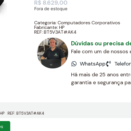
R$
8.629,00
Fora de estoque
Categoria:
Computadores Corporativos
Fabricante:
HP
REF: BT5V3AT#AK4
Dúvidas ou precisa 
Fale com um de nossos e
WhatsApp
Telefo
Há mais de 25 anos ent
garantia e segurança par
HP
REF: BT5V3AT#AK4
es