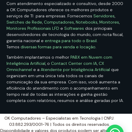
Com atendimento especializado e consultivo, desde 2000
a OK Computadores oferece os melhores produtos e
serviços de TI para empresas. Fornecemos
Servidores
,
Switches de Rede
,
Computadores
,
Notebooks
,
Monitores
,
Monitores Profissionais LFD
e
Softwares
dos principais
desenvolvedores de tecnologia do mundo, com nota fiscal,
garantia nacional e
entrega para todo o Brasil
.
Temos
diversas formas para venda e locação
.
Também implantamos o melhor
PABX em Nuvem com
Inteligência Artificial
, o
Contact Center com IA
,
CX
Omnichannel
e a
Atendente por Inteligência Artificial
que
organizam em uma única tela todos os canais de
comunicação da sua empresa. Com isso, você aumenta a
eficiência do atendimento com o acompanhamento em
tempo real de todas as interações e ganha gestão
completa com relatórios, resumos e análise geradas por IA.
OK Computadores – Especialistas em Tecnologia | CNPJ:
03.882.293/0001-76 | Todos os direitos reservados.
Disponibilidade e valores dos produtos podem ser alterados