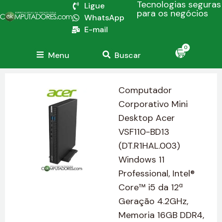
Tecnologias seguras
Ligue
para os negócios
WhatsApp
E-mail
0
Menu
Buscar
Computador
Corporativo Mini
Desktop Acer
VSF110-BD13
(DT.R1HAL.003)
Windows 11
Professional, Intel®
Core™ i5 da 12ª
Geração 4.2GHz,
Memoria 16GB DDR4,