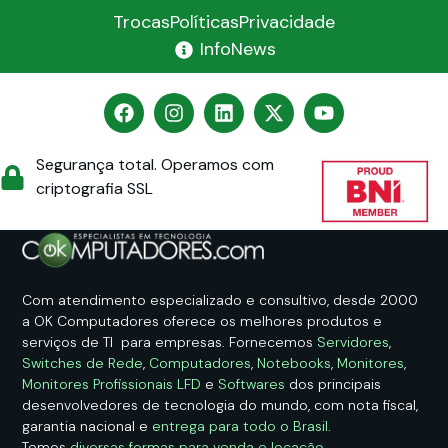
Trocas
Políticas
Privacidade
InfoNews
Segurança total. Operamos com
criptografia SSL
Com atendimento especializado e consultivo, desde 2000
a OK Computadores oferece os melhores produtos e
serviços de TI para empresas. Fornecemos
Servidores
,
Switches de Rede
,
Computadores
,
Notebooks
,
Monitores
,
Monitores Profissionais LFD
e
Softwares
dos principais
desenvolvedores de tecnologia do mundo, com nota fiscal,
garantia nacional e
entrega para todo o Brasil
.
Temos
diversas formas para venda e locação
.