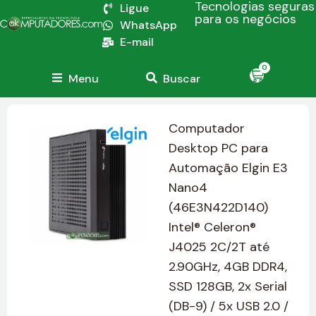
Tecnologias seguras
Ligue
para os negócios
WhatsApp
E-mail
0
Menu
Buscar
Computador
Desktop PC para
Automação Elgin E3
Nano4
(46E3N422D140)
Intel® Celeron®
J4025 2C/2T até
2.90GHz, 4GB DDR4,
SSD 128GB, 2x Serial
(DB-9) / 5x USB 2.0 /