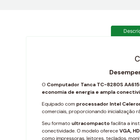
Descri
C
Desempenh
O
Computador Tanca TC-8280S AA61
economia de energia e ampla conectiv
Equipado com
processador Intel Celer
comerciais, proporcionando inicialização rá
Seu formato
ultracompacto
facilita a i
conectividade. O modelo oferece
VGA, HDM
como impressoras, leitores, teclados, moni