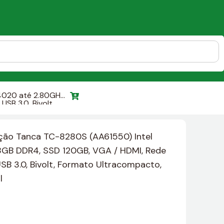
4020 até 2.80GHz,
SB 3.0, Bivolt,
ão Tanca TC-8280S (AA61550) Intel
8GB DDR4, SSD 120GB, VGA / HDMI, Rede
 USB 3.0, Bivolt, Formato Ultracompacto,
l