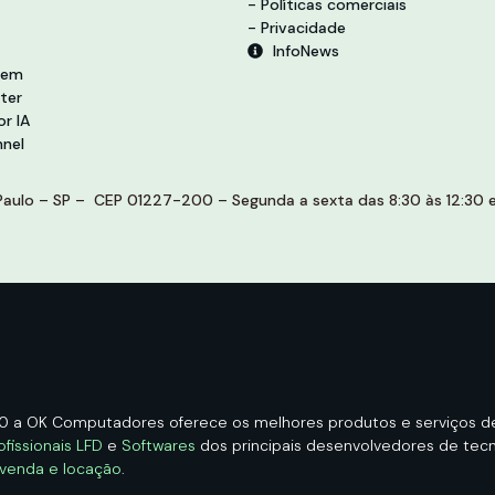
- Políticas comerciais
- Privacidade
InfoNews
vem
ter
r IA
nel
aulo – SP – CEP 01227-200 – Segunda a sexta das 8:30 às 12:30 e 
00 a OK Computadores oferece os melhores produtos e serviços 
ofissionais LFD
e
Softwares
dos principais desenvolvedores de tecno
 venda e locação
.