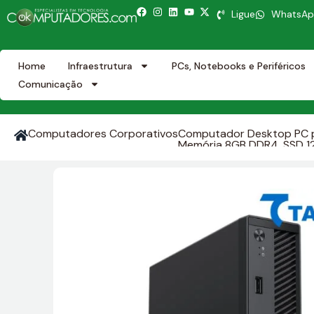
Ligue
WhatsA
Home
Infraestrutura
PCs, Notebooks e Periféricos
Comunicação
Computadores Corporativos
Computador Desktop PC p
Memória 8GB DDR4, SSD 120G
Formato Ultracompacto, Ga