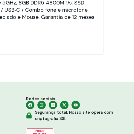
até 5GHz, 8GB DDR5 4800MT/s, SSD
Com
A / USB‑C / Combo fone e microfone,
480
, Teclado e Mouse, Garantia de 12 meses
e m
de 
Redes sociais
Segurança total. Nosso site opera com
criptografia SSL