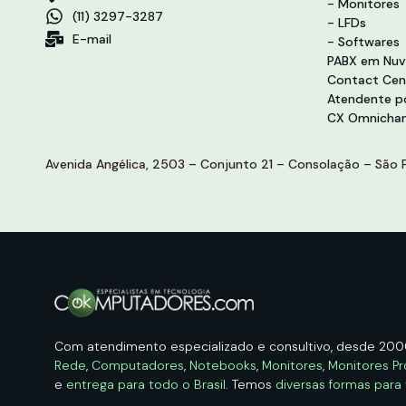
- Monitores
(11) 3297-3287
- LFDs
E-mail
- Softwares
PABX em Nu
Contact Cen
Atendente po
CX Omnichan
Avenida Angélica, 2503 – Conjunto 21 – Consolação – São P
Com atendimento especializado e consultivo, desde 20
Rede
,
Computadores
,
Notebooks
,
Monitores
,
Monitores Pr
e
entrega para todo o Brasil
. Temos
diversas formas para