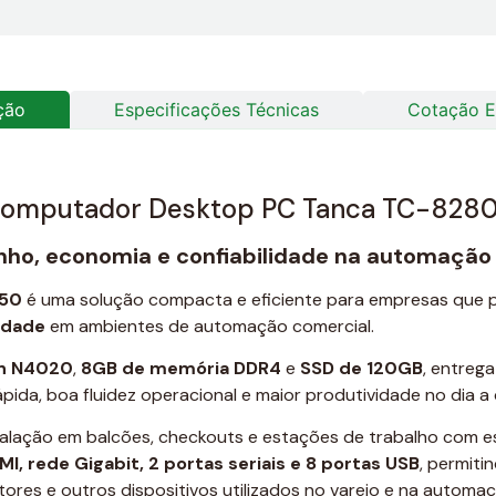
ção
Especificações Técnicas
Cotação E
omputador Desktop PC Tanca TC-828
o, economia e confiabilidade na automação
550
é uma solução compacta e eficiente para empresas que 
idade
em ambientes de automação comercial.
on N4020
,
8GB de memória DDR4
e
SSD de 120GB
, entrega
pida, boa fluidez operacional e maior produtividade no dia a 
nstalação em balcões, checkouts e estações de trabalho com
I, rede Gigabit, 2 portas seriais e 8 portas USB
, permiti
tores e outros dispositivos utilizados no varejo e na automaç