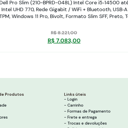
ell Pro Slim (210-BPRD-048L) Intel Core i5‑14500 
Intel UHD 770, Rede Gigabit / WiFi + Bluetooth, USB‑
p TPM, Windows 11 Pro, Bivolt, Formato Slim SFF, Preto
R$
8.221,00
R$
7.083,00
de Produtos
Links úteis
- Login
dade
- Carrinho
- Formas de Pagamento
ores
- Frete e entrega
- Trocas e devoluções