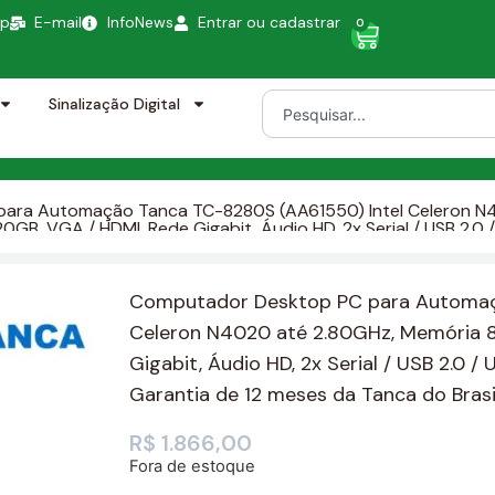
pp
E-mail
InfoNews
Entrar ou cadastrar
0
Sinalização Digital
ara Automação Tanca TC-8280S (AA61550) Intel Celeron N
B, VGA / HDMI, Rede Gigabit, Áudio HD, 2x Serial / USB 2.0 / U
rantia de 12 meses da Tanca do Brasil
Computador Desktop PC para Automaç
Celeron N4020 até 2.80GHz, Memória 
Gigabit, Áudio HD, 2x Serial / USB 2.0 /
Garantia de 12 meses da Tanca do Brasi
R$
1.866,00
Fora de estoque