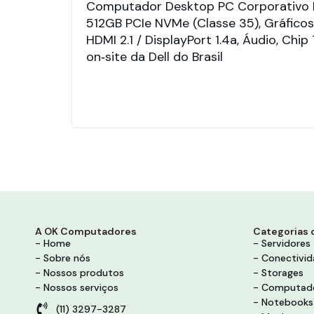
Computador Desktop PC Corporativo D
512GB PCIe NVMe (Classe 35), Gráficos 
HDMI 2.1 / DisplayPort 1.4a, Áudio, Chi
on‑site da Dell do Brasil
A OK Computadores
Categorias 
- Home
- Servidores
- Sobre nós
- Conectivi
- Nossos produtos
- Storages
- Nossos serviços
- Computad
- Notebooks
(11) 3297-3287