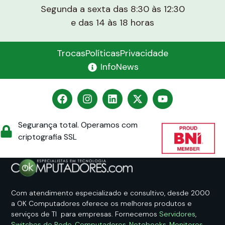
Segunda a sexta das 8:30 às 12:30
e das 14 às 18 horas
Trocas
Políticas
Privacidade
InfoNews
Segurança total. Operamos com
criptografia SSL
Com atendimento especializado e consultivo, desde 2000
a OK Computadores oferece os melhores produtos e
serviços de TI para empresas. Fornecemos
Servidores
,
Switches de Rede
,
Computadores
,
Notebooks
,
Monitores
,