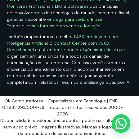
Monitores Profissionais LFD
e
Softwares
dos principais
desenvolvedores de tecnologia do mundo, com nota fiscal,
garantia nacional e
entrega para todo o Brasil
.
Temos
diversas formas para venda e locação
.
Também implantamos o melhor
PABX em Nuvem com
Inteligência Artificial
, o
Contact Center com IA
,
CX
Omnichannel
e a
Atendente por Inteligência Artificial
que
organizam em uma única tela todos os canais de
comunicação da sua empresa. Com isso, você aumenta a
eficiência do atendimento com o acompanhamento em
tempo real de todas as interações e ganha gestão
completa com relatórios, resumos e análise geradas por IA.
OK Computadores – Especialistas em Tecnologia | CNPJ:
03.882.293/0001-76 | Todos os direitos reservados 2000-
2026
Disponibilidade e valores dos produtos podem ser alterados
sem aviso prévio. Imagens ilustrativas. Marcas e logos são
de propriedade de seus respectivos donos.