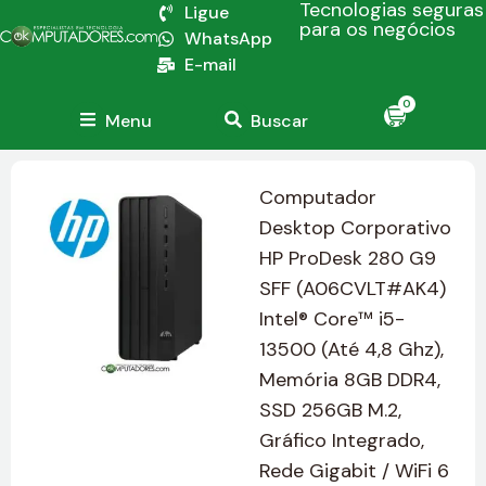
Tecnologias seguras
Ligue
para os negócios
WhatsApp
E-mail
0
Menu
Buscar
Computador
Desktop Corporativo
HP ProDesk 280 G9
SFF (A06CVLT#AK4)
Intel® Core™ i5-
13500 (Até 4,8 Ghz),
Memória 8GB DDR4,
SSD 256GB M.2,
Gráfico Integrado,
Rede Gigabit / WiFi 6