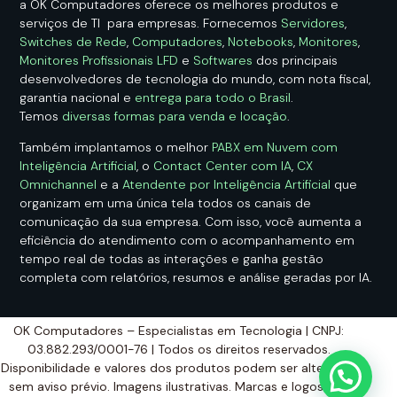
a OK Computadores oferece os melhores produtos e
serviços de TI para empresas. Fornecemos
Servidores
,
Switches de Rede
,
Computadores
,
Notebooks
,
Monitores
,
Monitores Profissionais LFD
e
Softwares
dos principais
desenvolvedores de tecnologia do mundo, com nota fiscal,
garantia nacional e
entrega para todo o Brasil
.
Temos
diversas formas para venda e locação
.
Também implantamos o melhor
PABX em Nuvem com
Inteligência Artificial
, o
Contact Center com IA
,
CX
Omnichannel
e a
Atendente por Inteligência Artificial
que
organizam em uma única tela todos os canais de
comunicação da sua empresa. Com isso, você aumenta a
eficiência do atendimento com o acompanhamento em
tempo real de todas as interações e ganha gestão
completa com relatórios, resumos e análise geradas por IA.
OK Computadores – Especialistas em Tecnologia | CNPJ:
03.882.293/0001-76 | Todos os direitos reservados.
Disponibilidade e valores dos produtos podem ser alterados
sem aviso prévio. Imagens ilustrativas. Marcas e logos são