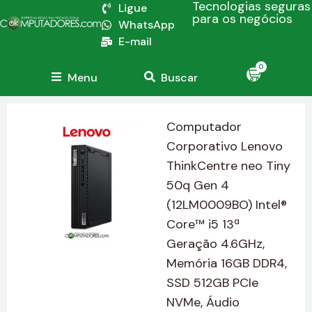
Tecnologias seguras
Ligue
para os negócios
WhatsApp
E-mail
0
Menu
Buscar
Computador
Corporativo Lenovo
ThinkCentre neo Tiny
50q Gen 4
(12LM0009BO) Intel®
Core™ i5 13ª
Geração 4.6GHz,
Memória 16GB DDR4,
SSD 512GB PCIe
NVMe, Áudio