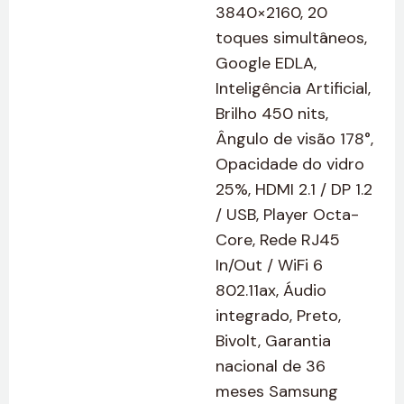
3840×2160, 20
toques simultâneos,
Google EDLA,
Inteligência Artificial,
Brilho 450 nits,
Ângulo de visão 178°,
Opacidade do vidro
25%, HDMI 2.1 / DP 1.2
/ USB, Player Octa-
Core, Rede RJ45
In/Out / WiFi 6
802.11ax, Áudio
integrado, Preto,
Bivolt, Garantia
nacional de 36
meses Samsung