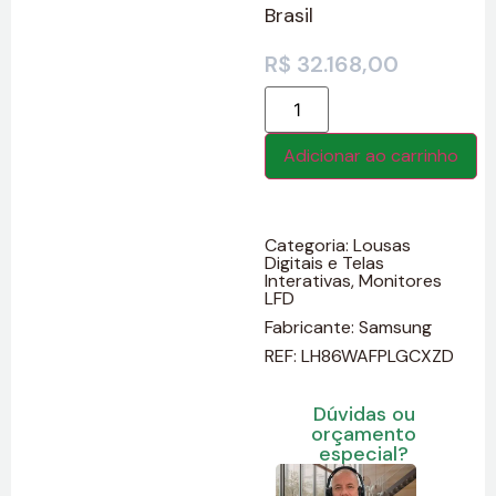
Brasil
R$
32.168,00
Adicionar ao carrinho
Categoria:
Lousas
Digitais e Telas
Interativas
,
Monitores
LFD
Fabricante:
Samsung
REF: LH86WAFPLGCXZD
Dúvidas ou
orçamento
especial?