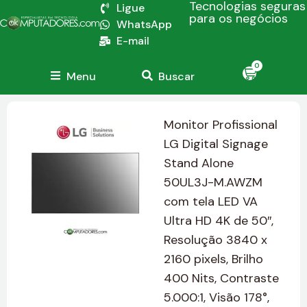
Tecnologias seguras
Ligue
para os negócios
WhatsApp
E-mail
0
Menu
Buscar
Monitor Profissional
LG Digital Signage
Stand Alone
50UL3J-M.AWZM
com tela LED VA
Ultra HD 4K de 50″,
Resolução 3840 x
2160 pixels, Brilho
400 Nits, Contraste
5.000:1, Visão 178°,