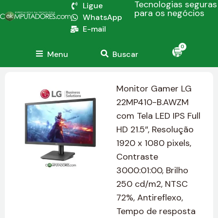
Tecnologias seguras
Ligue
para os negócios
WhatsApp
E-mail
0
Menu
Buscar
Monitor Gamer LG
22MP410-B.AWZM
com Tela LED IPS Full
HD 21.5″, Resolução
1920 x 1080 pixels,
Contraste
3000:01:00, Brilho
250 cd/m2, NTSC
72%, Antireflexo,
Tempo de resposta