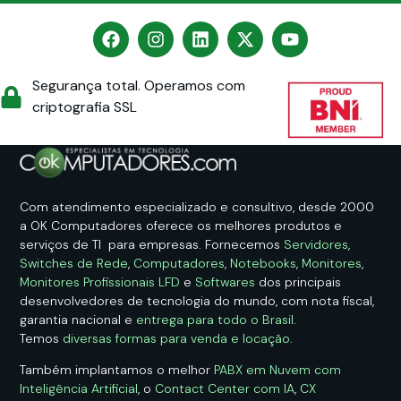
Segurança total. Operamos com
criptografia SSL
Com atendimento especializado e consultivo, desde 2000
a OK Computadores oferece os melhores produtos e
serviços de TI para empresas. Fornecemos
Servidores
,
Switches de Rede
,
Computadores
,
Notebooks
,
Monitores
,
Monitores Profissionais LFD
e
Softwares
dos principais
desenvolvedores de tecnologia do mundo, com nota fiscal,
garantia nacional e
entrega para todo o Brasil
.
Temos
diversas formas para venda e locação
.
Também implantamos o melhor
PABX em Nuvem com
Inteligência Artificial
, o
Contact Center com IA
,
CX