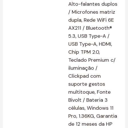
Alto-falantes duplos
/ Microfones matriz
dupla, Rede WiFi 6E
AX211 / Bluetooth®
5.3, USB Type-A /
USB Type-A, HDMI,
Chip TPM 2.0,
Teclado Premium c/
iluminação /
Clickpad com
suporte gestos
multitoque, Fonte
Bivolt / Bateria 3
células, Windows 11
Pro, 1.36KG, Garantia
de 12 meses da HP