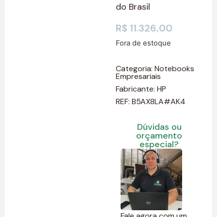
do Brasil
R$
11.326,00
Fora de estoque
Categoria:
Notebooks
Empresariais
Fabricante:
HP
REF: B5AX8LA#AK4
Dúvidas ou
orçamento
especial?
Fale agora com um