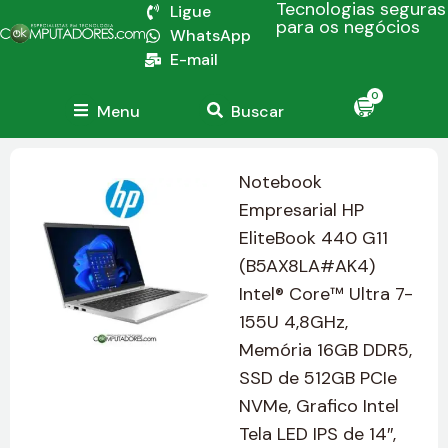
Tecnologias seguras
Ligue
para os negócios
WhatsApp
E-mail
0
Menu
Buscar
Notebook
Empresarial HP
EliteBook 440 G11
(B5AX8LA#AK4)
Intel® Core™ Ultra 7-
155U 4,8GHz,
Memória 16GB DDR5,
SSD de 512GB PCIe
NVMe, Grafico Intel
Tela LED IPS de 14″,