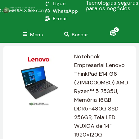
Tecnologias seguras
Ligue
para os negócios
WhatsApp
E-mail
0
Menu
Buscar
Notebook
Empresarial Lenovo
ThinkPad E14 G6
(21M4000MBO) AMD
Ryzen™ 5 7535U,
Memória 16GB
DDR5-4800, SSD
256GB, Tela LED
WUXGA de 14”
1920×1200,