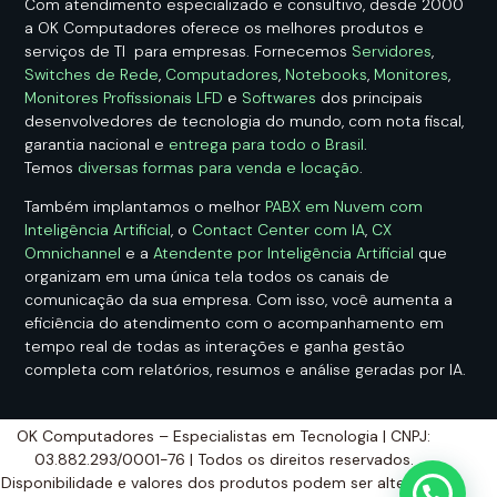
Com atendimento especializado e consultivo, desde 2000
a OK Computadores oferece os melhores produtos e
serviços de TI para empresas. Fornecemos
Servidores
,
Switches de Rede
,
Computadores
,
Notebooks
,
Monitores
,
Monitores Profissionais LFD
e
Softwares
dos principais
desenvolvedores de tecnologia do mundo, com nota fiscal,
garantia nacional e
entrega para todo o Brasil
.
Temos
diversas formas para venda e locação
.
Também implantamos o melhor
PABX em Nuvem com
Inteligência Artificial
, o
Contact Center com IA
,
CX
Omnichannel
e a
Atendente por Inteligência Artificial
que
organizam em uma única tela todos os canais de
comunicação da sua empresa. Com isso, você aumenta a
eficiência do atendimento com o acompanhamento em
tempo real de todas as interações e ganha gestão
completa com relatórios, resumos e análise geradas por IA.
OK Computadores – Especialistas em Tecnologia | CNPJ:
03.882.293/0001-76 | Todos os direitos reservados.
Disponibilidade e valores dos produtos podem ser alterados