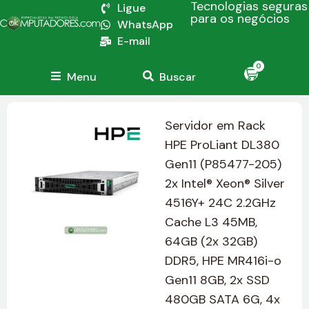
Tecnologias seguras
Ligue
para os negócios
WhatsApp
E-mail
0
Menu
Buscar
Servidor em Rack
HPE ProLiant DL380
Gen11 (P85477-205)
2x Intel® Xeon® Silver
4516Y+ 24C 2.2GHz
Cache L3 45MB,
64GB (2x 32GB)
DDR5, HPE MR416i-o
Gen11 8GB, 2x SSD
480GB SATA 6G, 4x