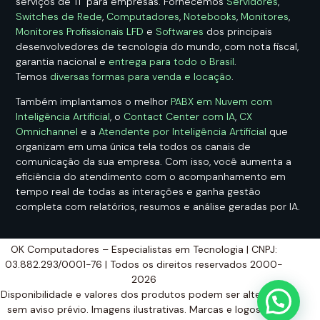
serviços de TI para empresas. Fornecemos
Servidores
,
Switches de Rede
,
Computadores
,
Notebooks
,
Monitores
,
Monitores Profissionais LFD
e
Softwares
dos principais
desenvolvedores de tecnologia do mundo, com nota fiscal,
garantia nacional e
entrega para todo o Brasil
.
Temos
diversas formas para venda e locação
.
Também implantamos o melhor
PABX em Nuvem com
Inteligência Artificial
, o
Contact Center com IA
,
CX
Omnichannel
e a
Atendente por Inteligência Artificial
que
organizam em uma única tela todos os canais de
comunicação da sua empresa. Com isso, você aumenta a
eficiência do atendimento com o acompanhamento em
tempo real de todas as interações e ganha gestão
completa com relatórios, resumos e análise geradas por IA.
OK Computadores – Especialistas em Tecnologia | CNPJ:
03.882.293/0001-76 | Todos os direitos reservados 2000-
2026
Disponibilidade e valores dos produtos podem ser alterados
sem aviso prévio. Imagens ilustrativas. Marcas e logos são