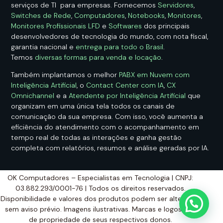
serviços de TI para empresas. Fornecemos
Servidores
,
Switches de Rede
,
Computadores
,
Notebooks
,
Monitores
,
Monitores Profissionais LFD
e
Softwares
dos principais
desenvolvedores de tecnologia do mundo, com nota fiscal,
garantia nacional e
entrega para todo o Brasil
.
Temos
diversas formas para venda e locação
.
Também implantamos o melhor
PABX em Nuvem com
Inteligência Artificial
, o
Contact Center com IA
,
CX
Omnichannel
e a
Atendente por Inteligência Artificial
que
organizam em uma única tela todos os canais de
comunicação da sua empresa. Com isso, você aumenta a
eficiência do atendimento com o acompanhamento em
tempo real de todas as interações e ganha gestão
completa com relatórios, resumos e análise geradas por IA.
OK Computadores – Especialistas em Tecnologia | CNPJ:
03.882.293/0001-76 | Todos os direitos reservados.
Disponibilidade e valores dos produtos podem ser alterados
sem aviso prévio. Imagens ilustrativas. Marcas e logos são
de propriedade de seus respectivos donos.