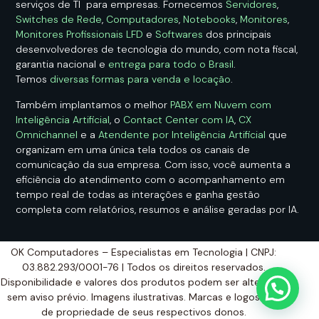
serviços de TI para empresas. Fornecemos
Servidores
,
Switches de Rede
,
Computadores
,
Notebooks
,
Monitores
,
Monitores Profissionais LFD
e
Softwares
dos principais
desenvolvedores de tecnologia do mundo, com nota fiscal,
garantia nacional e
entrega para todo o Brasil
.
Temos
diversas formas para venda e locação
.
Também implantamos o melhor
PABX em Nuvem com
Inteligência Artificial
, o
Contact Center com IA
,
CX
Omnichannel
e a
Atendente por Inteligência Artificial
que
organizam em uma única tela todos os canais de
comunicação da sua empresa. Com isso, você aumenta a
eficiência do atendimento com o acompanhamento em
tempo real de todas as interações e ganha gestão
completa com relatórios, resumos e análise geradas por IA.
OK Computadores – Especialistas em Tecnologia | CNPJ:
03.882.293/0001-76 | Todos os direitos reservados.
Disponibilidade e valores dos produtos podem ser alterados
sem aviso prévio. Imagens ilustrativas. Marcas e logos são
de propriedade de seus respectivos donos.