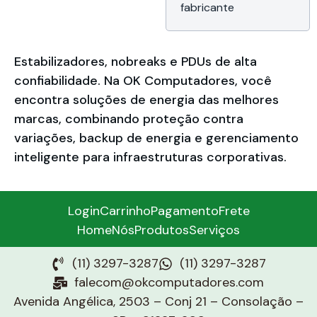
Garantia Premier
fabricante
de 12 meses da
Lenovo do Brasil
Estabilizadores, nobreaks e PDUs de alta
confiabilidade. Na OK Computadores, você
encontra soluções de energia das melhores
marcas, combinando proteção contra
variações, backup de energia e gerenciamento
inteligente para infraestruturas corporativas.
Login
Carrinho
Pagamento
Frete
Home
Nós
Produtos
Serviços
(11) 3297-3287
(11) 3297-3287
falecom@okcomputadores.com
Avenida Angélica, 2503 – Conj 21 – Consolação –