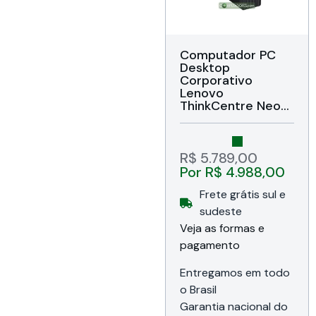
Computador PC
Desktop
Corporativo
Lenovo
ThinkCentre Neo
30s Gen 5 SFF
(13DJ0007BO)
Intel Core i5 13ª
geração, Memória
R$
5.789,00
8GB DDR5, SSD
Por
R$
4.988,00
256GB NVMe PCIe,
Vídeo Intel, USB /
Frete grátis sul e
USB 3.2, HDMI /
sudeste
VGA, Rede Gigabit
Veja as formas e
/ Wi-Fi 6 802.11ax /
Bluetooth v5.2,
pagamento
Áudio HD, TPM /
Slot para Trava,
Entregamos em todo
Bivolt, Teclado e
o Brasil
Mouse USB,
Garantia nacional do
Windows 11 Pro,