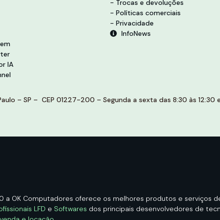
- Trocas e devoluções
- Políticas comerciais
- Privacidade
InfoNews
vem
ter
r IA
nel
aulo – SP – CEP 01227-200 – Segunda a sexta das 8:30 às 12:30 e 
00 a OK Computadores oferece os melhores produtos e serviços 
ofissionais LFD
e
Softwares
dos principais desenvolvedores de tecno
 venda e locação
.