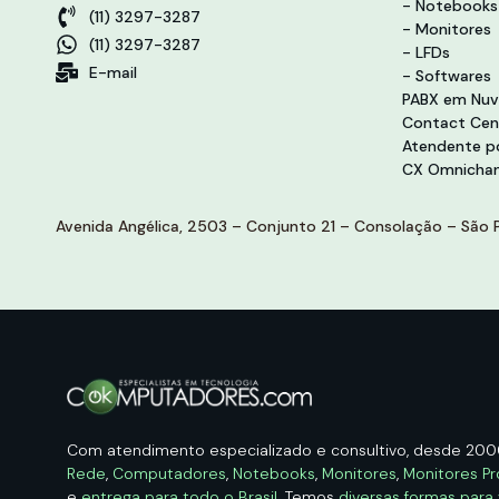
- Notebooks
(11) 3297-3287
- Monitores
(11) 3297-3287
- LFDs
E-mail
- Softwares
PABX em Nu
Contact Cen
Atendente po
CX Omnichan
Avenida Angélica, 2503 – Conjunto 21 – Consolação – São P
Com atendimento especializado e consultivo, desde 20
Rede
,
Computadores
,
Notebooks
,
Monitores
,
Monitores Pr
e
entrega para todo o Brasil
. Temos
diversas formas para