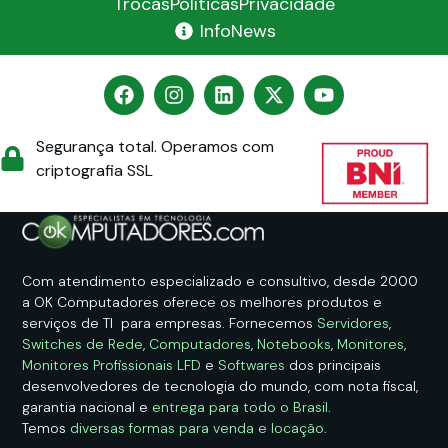
Trocas
Políticas
Privacidade
InfoNews
Segurança total. Operamos com
criptografia SSL
Com atendimento especializado e consultivo, desde 2000
a OK Computadores oferece os melhores produtos e
serviços de TI para empresas. Fornecemos
Servidores
,
Switches de Rede
,
Computadores
,
Notebooks
,
Monitores
,
Monitores Profissionais LFD
e
Softwares
dos principais
desenvolvedores de tecnologia do mundo, com nota fiscal,
garantia nacional e
entrega para todo o Brasil
.
Temos
diversas formas para venda e locação
.