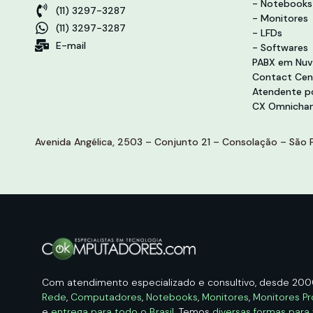
- Notebooks
(11) 3297-3287
- Monitores
(11) 3297-3287
- LFDs
E-mail
- Softwares
PABX em Nu
Contact Cen
Atendente po
CX Omnichan
Avenida Angélica, 2503 – Conjunto 21 – Consolação – São P
Com atendimento especializado e consultivo, desde 20
Rede
,
Computadores
,
Notebooks
,
Monitores
,
Monitores Pr
e
entrega para todo o Brasil
. Temos
diversas formas para