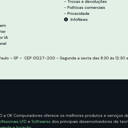
- Trocas e devoluções
- Políticas comerciais
- Privacidade
InfoNews
vem
ter
r IA
nel
aulo – SP – CEP 01227-200 – Segunda a sexta das 8:30 às 12:30 e 
00 a OK Computadores oferece os melhores produtos e serviços 
ofissionais LFD
e
Softwares
dos principais desenvolvedores de tecno
 venda e locação
.