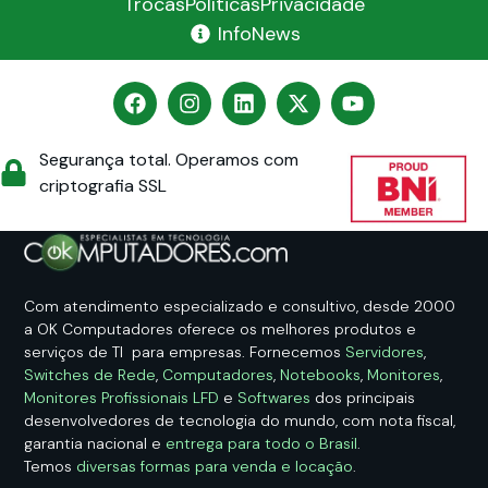
Trocas
Políticas
Privacidade
InfoNews
Segurança total. Operamos com
criptografia SSL
Com atendimento especializado e consultivo, desde 2000
a OK Computadores oferece os melhores produtos e
serviços de TI para empresas. Fornecemos
Servidores
,
Switches de Rede
,
Computadores
,
Notebooks
,
Monitores
,
Monitores Profissionais LFD
e
Softwares
dos principais
desenvolvedores de tecnologia do mundo, com nota fiscal,
garantia nacional e
entrega para todo o Brasil
.
Temos
diversas formas para venda e locação
.