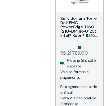
Servidor em Torre
Dell EMC
PowerEdge T160
(210-BMHR-0125)
Intel® Xeon® 6315P
4C/4T 2.8/4.7GHz
Cache 12MB,
Memória 16GB
DDR5 UDIMM
R$
21.789,00
5600MHz, 1x HD
Frete grátis sul e
2TB SATA, 2x Rede
1Gb RJ‑45, USB 3.2
sudeste
/ 2.0 / VGA, Porta
Veja as formas e
serial, iDRAC9
pagamento
Basic 16G, TPM 2.0
V3, 3U, Bezel
frontal, Fonte
Entregamos em todo
300W Bivolt,
o Brasil
Garantia e
Garantia nacional do
Suporte de 12
meses da Dell do
fabricante