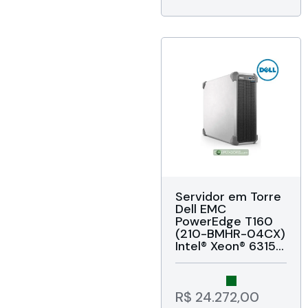
Brasil
Servidor em Torre
Dell EMC
PowerEdge T160
(210-BMHR-04CX)
Intel® Xeon® 6315P
4C/4T 2.8/4.7GHz
Cache 12MB, 32GB
DDR5 UDIMM, HD
2TB SATA, 2x Rede
R$
24.272,00
1Gb RJ‑45, USB 3.2