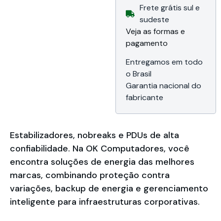
Frete grátis sul e
/ 2.0 / VGA, Porta
serial, iDRAC9
sudeste
Enterprise, TPM
Veja as formas e
2.0 V3, 3U, Bezel
pagamento
frontal, Fonte
300W Bivolt,
Garantia e
Entregamos em todo
Suporte de 12
o Brasil
meses da Dell do
Garantia nacional do
Brasil
fabricante
Estabilizadores, nobreaks e PDUs de alta
confiabilidade. Na OK Computadores, você
encontra soluções de energia das melhores
marcas, combinando proteção contra
variações, backup de energia e gerenciamento
inteligente para infraestruturas corporativas.