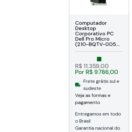
Computador
Desktop
Corporativo PC
Dell Pro Micro
(210-BQTV-0055)
Intel® Core™ Ultra
7 265T 13 TOPS
NPU 20C/20T (8P
+ 12E) até 5.3GHz,
R$
11.359,00
16GB DDR5, SSD
Por
R$
9.786,00
512GB PCIe NVMe,
Intel® Graphics,
Frete grátis sul e
Rede Gigabit /
sudeste
Wi‑Fi 6E AX211 /
Veja as formas e
Bluetooth 5.3,
USB‑A / USB‑C /
pagamento
Combo
fone‑microfone,
Entregamos em todo
HDMI / DisplayPort,
o Brasil
Áudio, Windows 11
Garantia nacional do
Pro, Formato