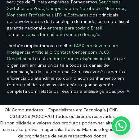
serviços de TI para empresas. Fornecemos
Servidores
,
Switches de Rede
,
Computadores
,
Notebooks
,
Monitores
,
Monitores Profissionais LFD
e
Softwares
dos principais
desenvolvedores de tecnologia do mundo, com nota fiscal,
garantia nacional e
entrega para todo o Brasil
.
Temos
diversas formas para venda e locação
.
Também implantamos o melhor
PABX em Nuvem com
Inteligência Artificial
, o
Contact Center com IA
,
CX
Omnichannel
e a
Atendente por Inteligência Artificial
que
organizam em uma única tela todos os canais de
comunicação da sua empresa. Com isso, você aumenta a
eficiência do atendimento com o acompanhamento em
tempo real de todas as interações e ganha gestão
completa com relatórios, resumos e análise geradas por IA.
OK Computadores – Especialistas em Tecnologia | CNPJ:
03.882.293/0001-76 | Todos os direitos reservados.
Disponibilidade e valores dos produtos podem ser alterados
sem aviso prévio. Imagens ilustrativas. Marcas e logos são
de propriedade de seus respectivos donos.