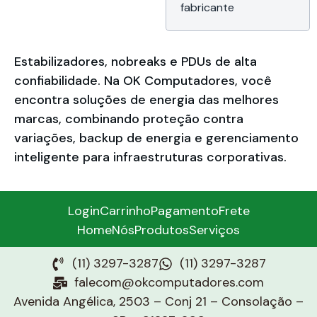
Micro, Preto,
fabricante
Teclado Multimídia
e Mouse USB,
Garantia de 12
meses on‑site da
Estabilizadores, nobreaks e PDUs de alta
Dell do Brasil
confiabilidade. Na OK Computadores, você
encontra soluções de energia das melhores
marcas, combinando proteção contra
variações, backup de energia e gerenciamento
inteligente para infraestruturas corporativas.
Login
Carrinho
Pagamento
Frete
Home
Nós
Produtos
Serviços
(11) 3297-3287
(11) 3297-3287
falecom@okcomputadores.com
Avenida Angélica, 2503 – Conj 21 – Consolação –