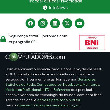
Trocas
Políticas
Privacidade
InfoNews
Segurança total. Operamos com
criptografia SSL
Com atendimento especializado e consultivo, desde 2000
a OK Computadores oferece os melhores produtos e
serviços de TI para empresas. Fornecemos
Servidores
,
Switches de Rede
,
Computadores
,
Notebooks
,
Monitores
,
Monitores Profissionais LFD
e
Softwares
dos principais
desenvolvedores de tecnologia do mundo, com nota fiscal,
garantia nacional e
entrega para todo o Brasil
.
Temos
diversas formas para venda e locação
.