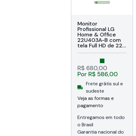
Monitor
Profissional LG
Home & Office
22U403A-B com
tela Full HD de 22”,
Resposta 5ms,
Atualização 120Hz,
Modo leitura,
Flicker Safe, HDMI,
R$
680,00
LG Switch, Black
Por
R$
586,00
Stabilizer, Dynamic
Action Sync,
Frete grátis sul e
Ajuste de
sudeste
inclinação, Bivolt,
Veja as formas e
Garantia de 12
meses da LG do
pagamento
Brasil
Entregamos em todo
o Brasil
Garantia nacional do