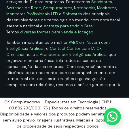
serviços de TI para empresas. Fornecemos
Servidores
,
Switches de Rede
,
Computadores
,
Notebooks
,
Monitores
,
Monitores Profissionais LFD
e
Softwares
dos principais
desenvolvedores de tecnologia do mundo, com nota fiscal,
garantia nacional e
entrega para todo o Brasil
.
Temos
diversas formas para venda e locação
.
Também implantamos o melhor
PABX em Nuvem com
Inteligência Artificial
, o
Contact Center com IA
,
CX
Omnichannel
e a
Atendente por Inteligência Artificial
que
organizam em uma única tela todos os canais de
comunicação da sua empresa. Com isso, você aumenta a
eficiência do atendimento com o acompanhamento em
tempo real de todas as interações e ganha gestão
completa com relatórios, resumos e análise geradas por IA.
OK Computadores – Especialistas em Tecnologia | CNPJ:
03.882.293/0001-76 | Todos os direitos reservados.
Disponibilidade e valores dos produtos podem ser alterados
sem aviso prévio. Imagens ilustrativas. Marcas e logos são
de propriedade de seus respectivos donos.