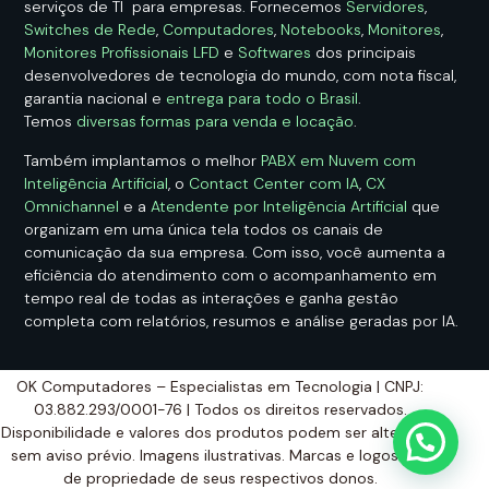
serviços de TI para empresas. Fornecemos
Servidores
,
Switches de Rede
,
Computadores
,
Notebooks
,
Monitores
,
Monitores Profissionais LFD
e
Softwares
dos principais
desenvolvedores de tecnologia do mundo, com nota fiscal,
garantia nacional e
entrega para todo o Brasil
.
Temos
diversas formas para venda e locação
.
Também implantamos o melhor
PABX em Nuvem com
Inteligência Artificial
, o
Contact Center com IA
,
CX
Omnichannel
e a
Atendente por Inteligência Artificial
que
organizam em uma única tela todos os canais de
comunicação da sua empresa. Com isso, você aumenta a
eficiência do atendimento com o acompanhamento em
tempo real de todas as interações e ganha gestão
completa com relatórios, resumos e análise geradas por IA.
OK Computadores – Especialistas em Tecnologia | CNPJ:
03.882.293/0001-76 | Todos os direitos reservados.
Disponibilidade e valores dos produtos podem ser alterados
sem aviso prévio. Imagens ilustrativas. Marcas e logos são
de propriedade de seus respectivos donos.