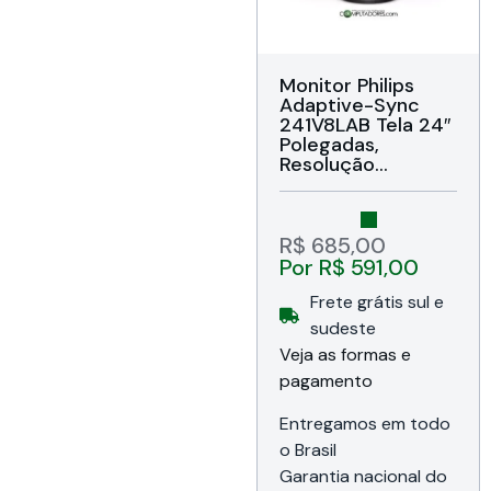
Monitor Philips
Adaptive-Sync
241V8LAB Tela 24″
Polegadas,
Resolução
1920×1080 pixels,
Resposta 1 ms,
Contraste 4000:1,
Brilho 250cd/m²,
R$
685,00
DisplayPort / VESA
Por
R$
591,00
/ HDMI / Slot para
Trava de
Frete grátis sul e
Segurança, Bivolt ,
sudeste
Garantia e suporte
Veja as formas e
de 12 meses da
Philips do Brasil
pagamento
Entregamos em todo
o Brasil
Garantia nacional do