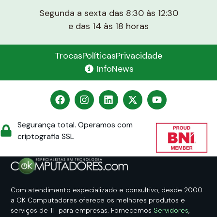
Segunda a sexta das 8:30 às 12:30
e das 14 às 18 horas
Trocas
Políticas
Privacidade
InfoNews
Segurança total. Operamos com
criptografia SSL
Com atendimento especializado e consultivo, desde 2000
a OK Computadores oferece os melhores produtos e
serviços de TI para empresas. Fornecemos
Servidores
,