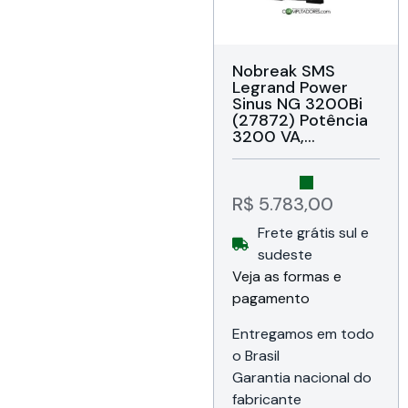
Nobreak SMS
Legrand Power
Sinus NG 3200Bi
(27872) Potência
3200 VA,
Topologia
interativo online,
Forma de onda
Senoidal pura,
R$
5.783,00
Entrada Bivolt
Frete grátis sul e
automático e
saída de 115V,
sudeste
Conexão de saída
Veja as formas e
10 tomadas NBR
pagamento
14136 (6 tomadas
de 10A + 4
tomadas de 20A),
Entregamos em todo
Garantia de 18
o Brasil
meses da SMS do
Garantia nacional do
Brasil (1 ano + 6
meses mediante
fabricante