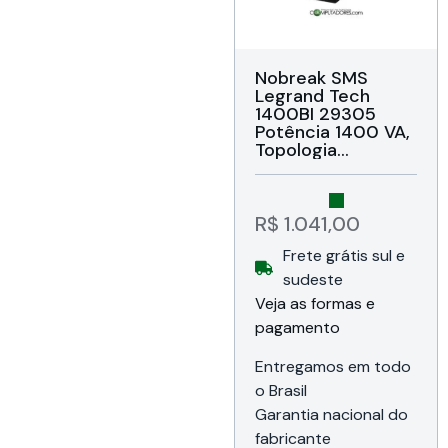
Nobreak SMS
Legrand Tech
1400BI 29305
Potência 1400 VA,
Topologia
interativo com
regulação on-line,
Forma de onda
Senoidal por
R$
1.041,00
aproximação –
Frete grátis sul e
retangular PWM,
Entrada bivolt
sudeste
automático e
Veja as formas e
saída de 115V,
pagamento
Conexão de saída
8 tomadas NBR
14136 (6 tomadas
Entregamos em todo
de 10A + 2
o Brasil
tomadas de 20A),
Garantia nacional do
Garantia de 24
meses da SMS do
fabricante