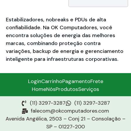
Brasil (1 ano + 1 ano
mediante
cadastro)
Estabilizadores, nobreaks e PDUs de alta
confiabilidade. Na OK Computadores, você
encontra soluções de energia das melhores
marcas, combinando proteção contra
variações, backup de energia e gerenciamento
inteligente para infraestruturas corporativas.
Login
Carrinho
Pagamento
Frete
Home
Nós
Produtos
Serviços
(11) 3297-3287
(11) 3297-3287
falecom@okcomputadores.com
Avenida Angélica, 2503 – Conj 21 – Consolação –
SP – 01227-200