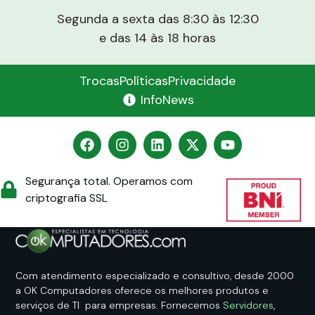
Segunda a sexta das 8:30 às 12:30
e das 14 às 18 horas
Trocas
Políticas
Privacidade
InfoNews
Segurança total. Operamos com
criptografia SSL
Com atendimento especializado e consultivo, desde 2000
a OK Computadores oferece os melhores produtos e
serviços de TI para empresas. Fornecemos
Servidores
,