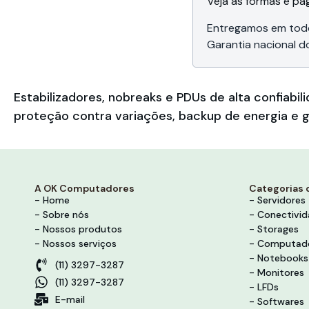
Veja as formas e p
Entregamos em todo
Garantia nacional d
Estabilizadores, nobreaks e PDUs de alta confia
proteção contra variações, backup de energia e g
A OK Computadores
Categorias 
- Home
- Servidores
- Sobre nós
- Conectivi
- Nossos produtos
- Storages
- Nossos serviços
- Computad
- Notebooks
(11) 3297-3287
- Monitores
(11) 3297-3287
- LFDs
E-mail
- Softwares