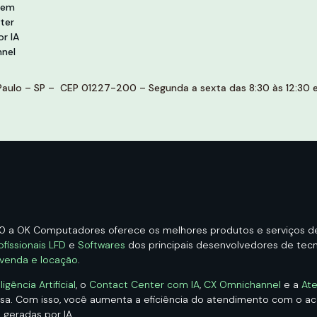
vem
ter
r IA
nel
aulo – SP – CEP 01227-200 – Segunda a sexta das 8:30 às 12:30 e 
00 a OK Computadores oferece os melhores produtos e serviços 
ofissionais LFD
e
Softwares
dos principais desenvolvedores de tecno
 venda e locação
.
ência Artificial
, o
Contact Center com IA
,
CX Omnichannel
e a
Ate
esa. Com isso, você aumenta a eficiência do atendimento com o 
 geradas por IA.