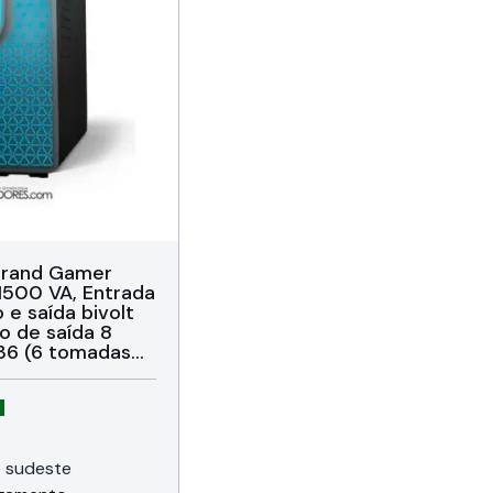
grand Gamer
1500 VA, Entrada
 e saída bivolt
o de saída 8
36 (6 tomadas
as de 20A),
meses da SMS do
ano mediante
 e sudeste