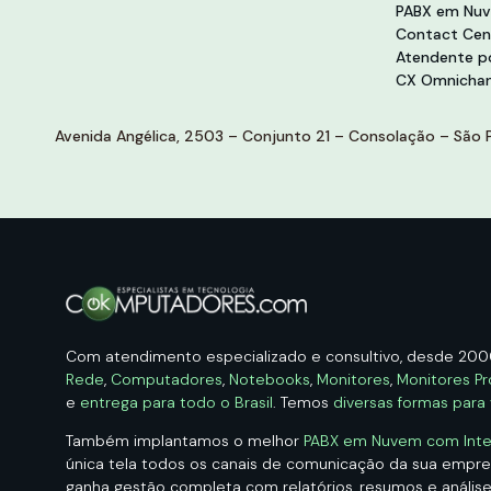
PABX em Nu
Contact Cen
Atendente po
CX Omnichan
Avenida Angélica, 2503 – Conjunto 21 – Consolação – São P
Com atendimento especializado e consultivo, desde 20
Rede
,
Computadores
,
Notebooks
,
Monitores
,
Monitores Pr
e
entrega para todo o Brasil
. Temos
diversas formas para
Também implantamos o melhor
PABX em Nuvem com Intelig
única tela todos os canais de comunicação da sua empr
ganha gestão completa com relatórios, resumos e análise