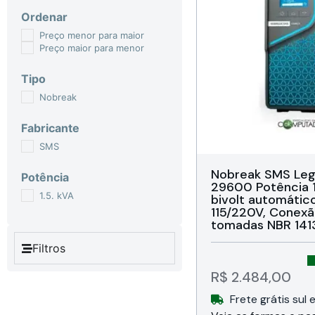
Ordenar
Preço menor para maior
Preço maior para menor
Tipo
Nobreak
Fabricante
SMS
Nobreak SMS Le
Potência
29600 Potência 
1.5. kVA
bivolt automático
115/220V, Conexã
tomadas NBR 141
de 10A + 2 tomad
Filtros
Garantia de 24 
Brasil (1 ano + 1 
cadastro)
R$
2.484,00
Frete grátis sul