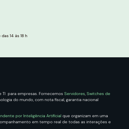
das 14 às 18 h
de TI para empresas. Fornecemos
Servidores
,
Switches de
logia do mundo, com nota fiscal, garantia nacional
ndente por Inteligência Artificial
que organizam em uma
acompanhamento em tempo real de todas as interações e