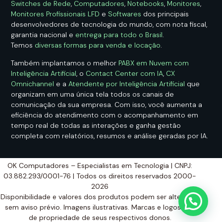
Switches de Rede
,
Computadores
,
Notebooks
,
Monitores
,
Monitores Profissionais LFD
e
Softwares
dos principais
desenvolvedores de tecnologia do mundo, com nota fiscal,
garantia nacional e
entrega para todo o Brasil
.
Temos
diversas formas para venda e locação
.
Também implantamos o melhor
PABX em Nuvem com
Inteligência Artificial
, o
Contact Center com IA
,
CX
Omnichannel
e a
Atendente por Inteligência Artificial
que
organizam em uma única tela todos os canais de
comunicação da sua empresa. Com isso, você aumenta a
eficiência do atendimento com o acompanhamento em
tempo real de todas as interações e ganha gestão
completa com relatórios, resumos e análise geradas por IA.
OK Computadores – Especialistas em Tecnologia | CNPJ:
03.882.293/0001-76 | Todos os direitos reservados 2000-
2026
Disponibilidade e valores dos produtos podem ser alterados
sem aviso prévio. Imagens ilustrativas. Marcas e logos são
de propriedade de seus respectivos donos.