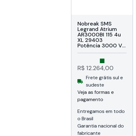
Nobreak SMS
Legrand Atrium
AR3000BI 115 4u
XL 29403
Potência 3000 VA,
Topologia Nobreak
(UPS) interativo
senoidal, Forma de
onda Senoidal
R$
12.264,00
pura, Bivolt
Frete grátis sul e
automático e
saída 115, Conexão
sudeste
de saída 8
Veja as formas e
tomadas NBR
pagamento
14136, Garantia de
24 meses da SMS
do Brasil (1 ano + 1
Entregamos em todo
ano mediante
o Brasil
cadastro)
Garantia nacional do
fabricante