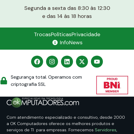
Segunda a sexta das 8:30 às 12:30
e das 14 às 18 horas
Trocas
Políticas
Privacidade
InfoNews
Segurança total. Operamos com
criptografia SSL
Com atendimento especializado e consultivo, desde 2000
a OK Computadores oferece os melhores produtos e
serviços de TI para empresas. Fornecemos
Servidores
,