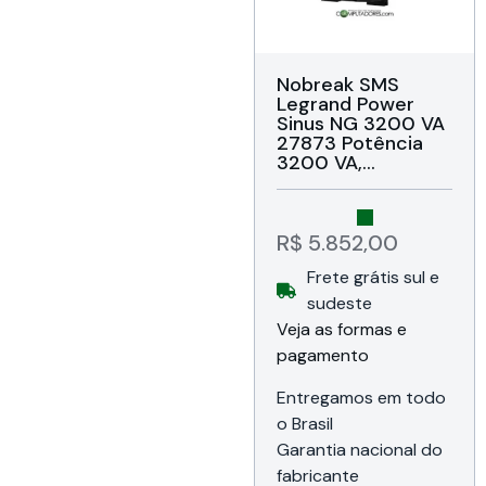
Nobreak SMS
Legrand Power
Sinus NG 3200 VA
27873 Potência
3200 VA,
Topologia Line
Interactive, Forma
de onda Senoidal
pura, Entrada
R$
5.852,00
220V~ e saída
Frete grátis sul e
220V~, Conexão
de saída 10
sudeste
tomadas NBR
Veja as formas e
14136 (6 tomadas
pagamento
de 10A + 4
tomadas de 20A),
Garantia de 18
Entregamos em todo
meses da SMS do
o Brasil
Brasil (1 ano + 6
Garantia nacional do
meses mediante
cadastro)
fabricante