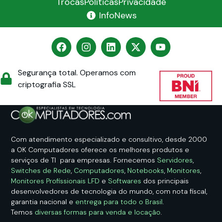
Trocas
Políticas
Privacidade
InfoNews
Segurança total. Operamos com
criptografia SSL
Com atendimento especializado e consultivo, desde 2000
a OK Computadores oferece os melhores produtos e
serviços de TI para empresas. Fornecemos
Servidores
,
Switches de Rede
,
Computadores
,
Notebooks
,
Monitores
,
Monitores Profissionais LFD
e
Softwares
dos principais
desenvolvedores de tecnologia do mundo, com nota fiscal,
garantia nacional e
entrega para todo o Brasil
.
Temos
diversas formas para venda e locação
.