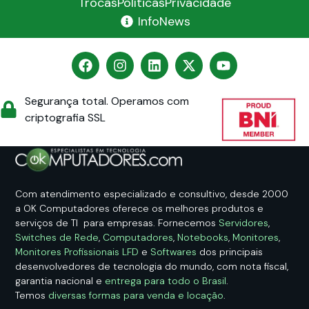
Trocas
Políticas
Privacidade
InfoNews
Segurança total. Operamos com
criptografia SSL
Com atendimento especializado e consultivo, desde 2000
a OK Computadores oferece os melhores produtos e
serviços de TI para empresas. Fornecemos
Servidores
,
Switches de Rede
,
Computadores
,
Notebooks
,
Monitores
,
Monitores Profissionais LFD
e
Softwares
dos principais
desenvolvedores de tecnologia do mundo, com nota fiscal,
garantia nacional e
entrega para todo o Brasil
.
Temos
diversas formas para venda e locação
.