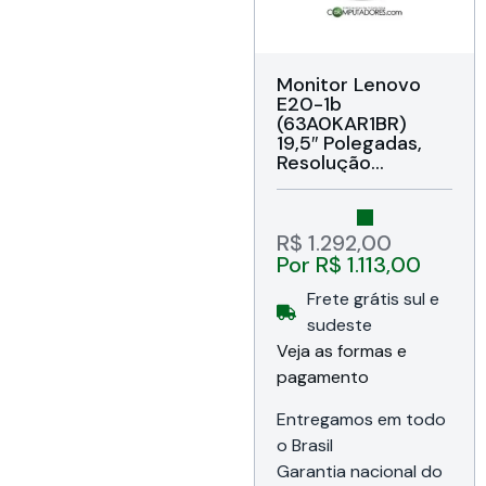
Monitor Lenovo
E20-1b
(63A0KAR1BR)
19,5″ Polegadas,
Resolução
1600×900, Brilho
250 cd, Painel TN,
Taxa de Contraste
1000:1, Formato
R$
1.292,00
16:9, Tempo de
Por
R$
1.113,00
resposta 5ms,
72% NTSC,
Frete grátis sul e
Atualização 60hz,
sudeste
Ângulo de visão
Veja as formas e
178°, Cor Preto,
Garantia de 36
pagamento
meses
Entregamos em todo
o Brasil
Garantia nacional do