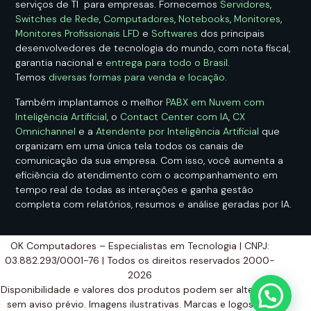
serviços de TI para empresas. Fornecemos
Servidores
,
Switches de Rede
,
Computadores
,
Notebooks
,
Monitores
,
Monitores Profissionais LFD
e
Softwares
dos principais
desenvolvedores de tecnologia do mundo, com nota fiscal,
garantia nacional e
entrega para todo o Brasil
.
Temos
diversas formas para venda e locação
.
Também implantamos o melhor
PABX em Nuvem com
Inteligência Artificial
, o
Contact Center com IA
,
CX
Omnichannel
e a
Atendente por Inteligência Artificial
que
organizam em uma única tela todos os canais de
comunicação da sua empresa. Com isso, você aumenta a
eficiência do atendimento com o acompanhamento em
tempo real de todas as interações e ganha gestão
completa com relatórios, resumos e análise geradas por IA.
OK Computadores – Especialistas em Tecnologia | CNPJ:
03.882.293/0001-76 | Todos os direitos reservados 2000-
2026
Disponibilidade e valores dos produtos podem ser alterados
sem aviso prévio. Imagens ilustrativas. Marcas e logos são