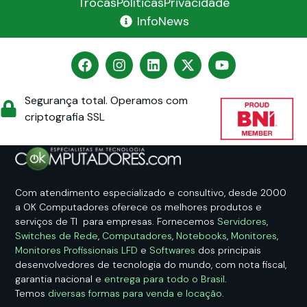
Trocas
Políticas
Privacidade
InfoNews
Segurança total. Operamos com
criptografia SSL
Com atendimento especializado e consultivo, desde 2000
a OK Computadores oferece os melhores produtos e
serviços de TI para empresas. Fornecemos
Servidores
,
Switches de Rede
,
Computadores
,
Notebooks
,
Monitores
,
Monitores Profissionais LFD
e
Softwares
dos principais
desenvolvedores de tecnologia do mundo, com nota fiscal,
garantia nacional e
entrega para todo o Brasil
.
Temos
diversas formas para venda e locação
.