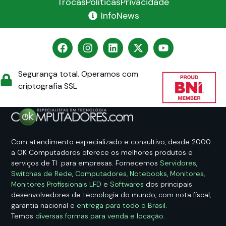
Trocas
Políticas
Privacidade
InfoNews
Segurança total. Operamos com
criptografia SSL
Com atendimento especializado e consultivo, desde 2000
a OK Computadores oferece os melhores produtos e
serviços de TI para empresas. Fornecemos
Servidores
,
Switches de Rede
,
Computadores
,
Notebooks
,
Monitores
,
Monitores Profissionais LFD
e
Softwares
dos principais
desenvolvedores de tecnologia do mundo, com nota fiscal,
garantia nacional e
entrega para todo o Brasil
.
Temos
diversas formas para venda e locação
.