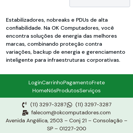
Bivolt, Garantia de
36 meses da
Samsung do Brasil
Estabilizadores, nobreaks e PDUs de alta
confiabilidade. Na OK Computadores, você
encontra soluções de energia das melhores
marcas, combinando proteção contra
variações, backup de energia e gerenciamento
inteligente para infraestruturas corporativas.
Login
Carrinho
Pagamento
Frete
Home
Nós
Produtos
Serviços
(11) 3297-3287
(11) 3297-3287
falecom@okcomputadores.com
Avenida Angélica, 2503 – Conj 21 – Consolação –
SP – 01227-200