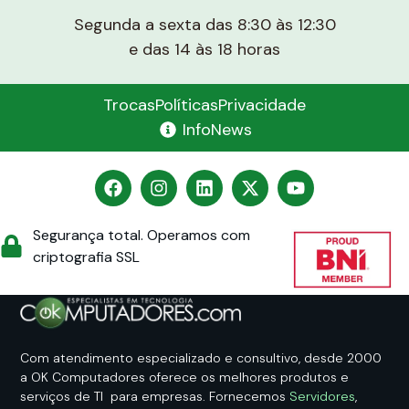
Segunda a sexta das 8:30 às 12:30
e das 14 às 18 horas
Trocas
Políticas
Privacidade
InfoNews
Segurança total. Operamos com
criptografia SSL
Com atendimento especializado e consultivo, desde 2000
a OK Computadores oferece os melhores produtos e
serviços de TI para empresas. Fornecemos
Servidores
,