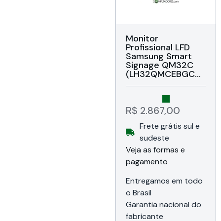
Monitor
Profissional LFD
Samsung Smart
Signage QM32C
(LH32QMCEBGCXZ
A) Tela LED Crystal
Full HD 32″,
Resolução 1.920 x
1.080 pixels, Brilho
R$
2.867,00
400 Nits,
Frete grátis sul e
Contraste 4000:1,
Antirreflexo,
sudeste
Operação 24/7,
Veja as formas e
Resposta 8ms,
pagamento
Horizontal ou
Vertical, Visão
178g, Player Tizen
Entregamos em todo
7.0 8GB, Áudio
o Brasil
integrado, WiFi e
Garantia nacional do
Bluetooth, HDMI /
USB / RJ45, VESA,
fabricante