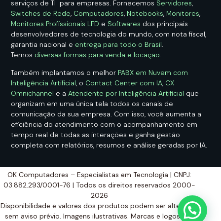
serviços de TI para empresas. Fornecemos
Servidores
,
Switches de Rede
,
Computadores
,
Notebooks
,
Monitores
,
Monitores Profissionais LFD
e
Softwares
dos principais
desenvolvedores de tecnologia do mundo, com nota fiscal,
garantia nacional e
entrega para todo o Brasil
.
Temos
diversas formas para venda e locação
.
Também implantamos o melhor
PABX em Nuvem com
Inteligência Artificial
, o
Contact Center com IA
,
CX
Omnichannel
e a
Atendente por Inteligência Artificial
que
organizam em uma única tela todos os canais de
comunicação da sua empresa. Com isso, você aumenta a
eficiência do atendimento com o acompanhamento em
tempo real de todas as interações e ganha gestão
completa com relatórios, resumos e análise geradas por IA.
OK Computadores – Especialistas em Tecnologia | CNPJ:
03.882.293/0001-76 | Todos os direitos reservados 2000-
2026
Disponibilidade e valores dos produtos podem ser alterados
sem aviso prévio. Imagens ilustrativas. Marcas e logos são