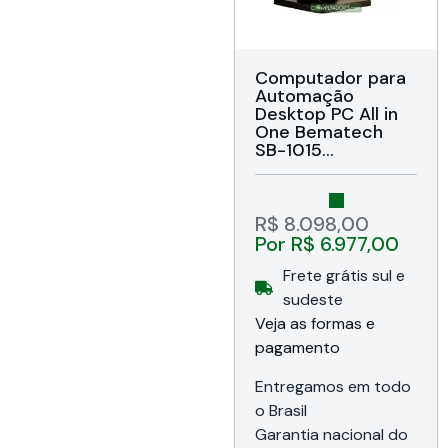
Computador para
Automação
Desktop PC All in
One Bematech
SB-1015
(46SB5D103281)
Intel Core i5
8265U 4C/8T até
3.90GHz, 8GB
R$
8.098,00
DDR4, SSD 256GB,
Por
R$
6.977,00
Tela Touch Screen
Capacitivo de 15″,
Frete grátis sul e
USB 3.0 / USB 2.0 /
sudeste
2x Serial DB9 /
Veja as formas e
VGA, Áudio, Rede
RJ45, Bivolt,
pagamento
Windows 10 IoT,
Garantia de 36
Entregamos em todo
meses da
o Brasil
Bematech do
Garantia nacional do
Brasil