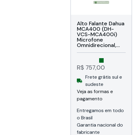
Alto Falante Dahua
MCA400 (DH-
VCS-MCA400i)
Microfone
Omnidirecional,
Captação de áudio
360° até 5
metros,
Frequência do
R$
757,00
Viva-voz 150 Hz ~
Frete grátis sul e
16kHz,
Cancelamento de
sudeste
Eco, Redução de
Veja as formas e
Ruídos, Cabo USB
pagamento
Tipo-C, Conexão
Bluetooth, USB,
Cor Cinza,
Entregamos em todo
Compatível com
o Brasil
as principais
Garantia nacional do
plataformas de
conferência online,
fabricante