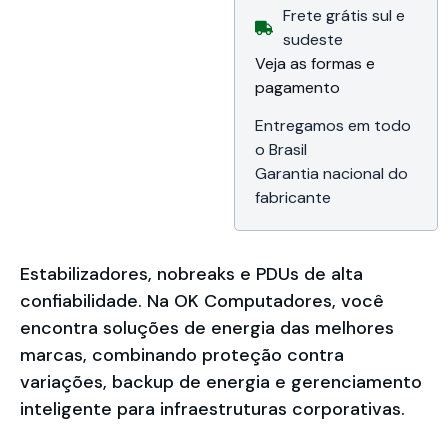
Frete grátis sul e
~ 16kHz,
Cancelamento de
sudeste
Eco, Redução de
Veja as formas e
Ruídos, Conexão
pagamento
USB Tipo-C,
Conexão
Bluetooth, Near
Entregamos em todo
Field
o Brasil
Communication
Garantia nacional do
(NFC), Cor Cinza,
Compatível com
fabricante
as principais
plataformas de
conferência online,
Garantia de 24
Estabilizadores, nobreaks e PDUs de alta
meses da Dahua
confiabilidade. Na OK Computadores, você
do Brasil
encontra soluções de energia das melhores
marcas, combinando proteção contra
variações, backup de energia e gerenciamento
inteligente para infraestruturas corporativas.