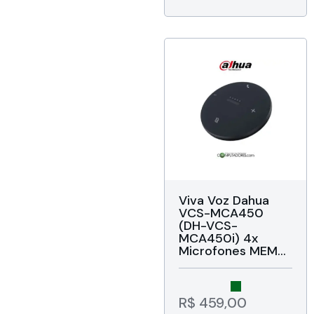
Garantia de 24
meses da Dahua
do Brasil
Viva Voz Dahua
VCS-MCA450
(DH-VCS-
MCA450i) 4x
Microfones MEMS
Omnidirecional,
Captação de áudio
até 5 metros em
360°, Frequência
R$
459,00
do Viva-voz 90Hz