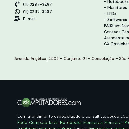
- Notebooks
(11) 3297-3287
- Monitores
(11) 3297-3287
- LFDs
E-mail
- Softwares
PABX em Nu
Contact Cen
Atendente po
CX Omnichan
Avenida Angélica, 2503 – Conjunto 21 – Consolação – São P
Com atendimento especializado e consultivo, desde 20
Rede
,
Computadores
,
Notebooks
,
Monitores
,
Monitores Pr
e
entrega para todo o Brasil
. Temos
diversas formas para