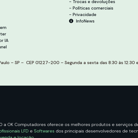
- Trocas e devoluções
- Políticas comerciais
- Privacidade
InfoNews
vem
ter
r IA
nel
aulo – SP – CEP 01227-200 – Segunda a sexta das 8:30 às 12:30 e 
00 a OK Computadores oferece os melhores produtos e serviços 
ofissionais LFD
e
Softwares
dos principais desenvolvedores de tecno
 venda e locação
.