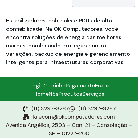
Compatível com
Android / Linux /
Mac OS /
Windows,
Estabilizadores, nobreaks e PDUs de alta
Proteção para
confiabilidade. Na OK Computadores, você
Desktops /
Notebooks /
encontra soluções de energia das melhores
Servidores /
marcas, combinando proteção contra
Mobile,
Licenciamento
variações, backup de energia e gerenciamento
eletrônico por
inteligente para infraestruturas corporativas.
dispositivo
Login
Carrinho
Pagamento
Frete
Home
Nós
Produtos
Serviços
(11) 3297-3287
(11) 3297-3287
falecom@okcomputadores.com
Avenida Angélica, 2503 – Conj 21 – Consolação –
SP – 01227-200