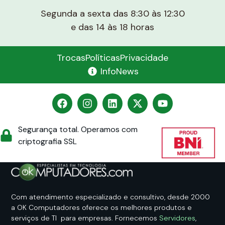
Segunda a sexta das 8:30 às 12:30
e das 14 às 18 horas
Trocas
Políticas
Privacidade
InfoNews
Segurança total. Operamos com
criptografia SSL
Com atendimento especializado e consultivo, desde 2000
a OK Computadores oferece os melhores produtos e
serviços de TI para empresas. Fornecemos
Servidores
,