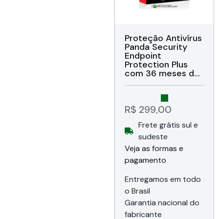
Proteção Antivírus
Panda Security
Endpoint
Protection Plus
com 36 meses de
atualizações,
Gerenciamento
centralizado em
nuvem,
R$
299,00
Monitoramento
Frete grátis sul e
em tempo real,
Detecção malware
sudeste
e explorações
Veja as formas e
zero-day, Suporte
pagamento
proativo, Antivírus,
Firewall, Controle
de dispositivos,
Entregamos em todo
AntiSpam,
o Brasil
Controle de
Garantia nacional do
navegação,
Antirroubo,
fabricante