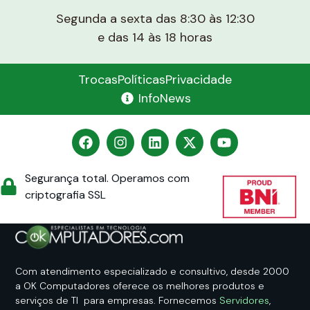
Segunda a sexta das 8:30 às 12:30
e das 14 às 18 horas
Trocas
Políticas
Privacidade
InfoNews
Segurança total. Operamos com
criptografia SSL
Com atendimento especializado e consultivo, desde 2000
a OK Computadores oferece os melhores produtos e
serviços de TI para empresas. Fornecemos
Servidores
,