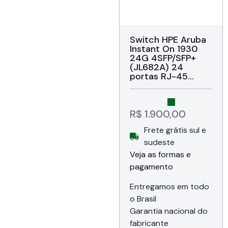
Switch HPE Aruba
Instant On 1930
24G 4SFP/SFP+
(JL682A) 24
portas RJ-45
10/100/1000, 4
portas SFP
1/10GbE,
Comutação até
R$
1.900,00
128 Gbps,
Frete grátis sul e
Produção até
95,23 Mpps, Portal
sudeste
Aruba Instant On /
Veja as formas e
navegador da Web
pagamento
/ gerenciador
SNMP, Bivolt,
Garantia Life Time
Entregamos em todo
da HP do Brasil
o Brasil
Garantia nacional do
fabricante