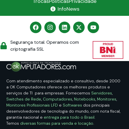
Trocas
Políticas
Privacidade
InfoNews
Segurança total. Operamos com
criptografia SSL
Com atendimento especializado e consultivo, desde 2000
a OK Computadores oferece os melhores produtos e
serviços de TI para empresas. Fornecemos
Servidores
,
Switches de Rede
,
Computadores
,
Notebooks
,
Monitores
,
Monitores Profissionais LFD
e
Softwares
dos principais
desenvolvedores de tecnologia do mundo, com nota fiscal,
garantia nacional e
entrega para todo o Brasil
.
Temos
diversas formas para venda e locação
.