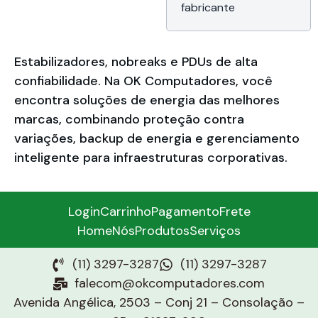
Leitor SD,
fabricante
Windows 11 Pro,
Cinza Ártico,
1.36kg, Garantia 12
meses Premier
Estabilizadores, nobreaks e PDUs de alta
Lenovo Brasil
confiabilidade. Na OK Computadores, você
encontra soluções de energia das melhores
marcas, combinando proteção contra
variações, backup de energia e gerenciamento
inteligente para infraestruturas corporativas.
Login
Carrinho
Pagamento
Frete
Home
Nós
Produtos
Serviços
(11) 3297-3287
(11) 3297-3287
falecom@okcomputadores.com
Avenida Angélica, 2503 – Conj 21 – Consolação –