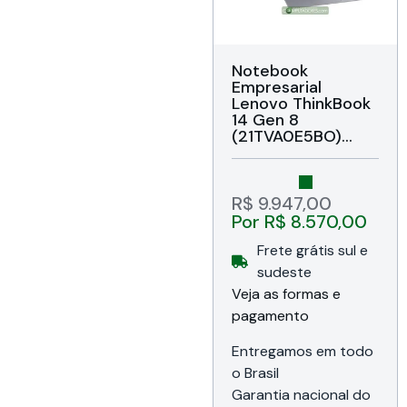
Notebook
Empresarial
Lenovo ThinkBook
14 Gen 8
(21TVA0E5BO)
Intel Core
i5‑13420H até
4.6GHz, 16GB
DDR5‑5200, SSD
R$
9.947,00
256GB NVMe, Tela
Por
R$
8.570,00
LED IPS de 14″,
Webcam FHD
Frete grátis sul e
1080p c/ privacy
sudeste
shutter, Biometria,
Veja as formas e
Áudio Dolby Audio,
Rede Gigabit /
pagamento
Wi‑Fi 6 / Bluetooth
5.3, USB / USB‑C /
Entregamos em todo
Thunderbolt 4 /
o Brasil
HDMI / RJ‑45 /
Garantia nacional do
ComboJack /