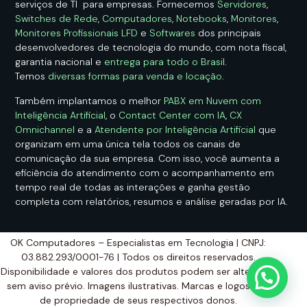
serviços de TI para empresas. Fornecemos
Servidores
,
Switches de Rede
,
Computadores
,
Notebooks
,
Monitores
,
Monitores Profissionais LFD
e
Softwares
dos principais
desenvolvedores de tecnologia do mundo, com nota fiscal,
garantia nacional e
entrega para todo o Brasil
.
Temos
diversas formas para venda e locação
.
Também implantamos o melhor
PABX em Nuvem com
Inteligência Artificial
, o
Contact Center com IA
,
CX
Omnichannel
e a
Atendente por Inteligência Artificial
que
organizam em uma única tela todos os canais de
comunicação da sua empresa. Com isso, você aumenta a
eficiência do atendimento com o acompanhamento em
tempo real de todas as interações e ganha gestão
completa com relatórios, resumos e análise geradas por IA.
OK Computadores – Especialistas em Tecnologia | CNPJ:
03.882.293/0001-76 | Todos os direitos reservados.
Disponibilidade e valores dos produtos podem ser alterados
sem aviso prévio. Imagens ilustrativas. Marcas e logos são
de propriedade de seus respectivos donos.