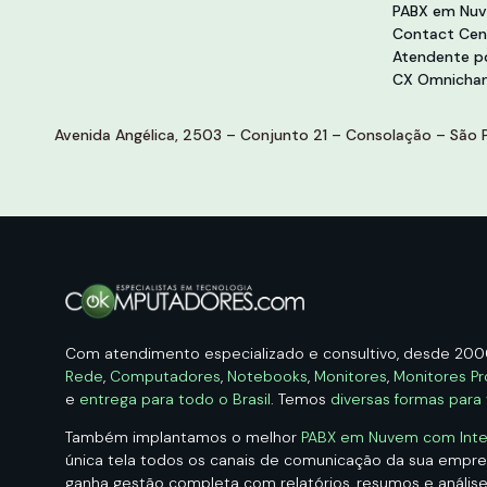
PABX em Nu
Contact Cen
Atendente po
CX Omnichan
Avenida Angélica, 2503 – Conjunto 21 – Consolação – São P
Com atendimento especializado e consultivo, desde 20
Rede
,
Computadores
,
Notebooks
,
Monitores
,
Monitores Pr
e
entrega para todo o Brasil
. Temos
diversas formas para
Também implantamos o melhor
PABX em Nuvem com Intelig
única tela todos os canais de comunicação da sua empr
ganha gestão completa com relatórios, resumos e análise