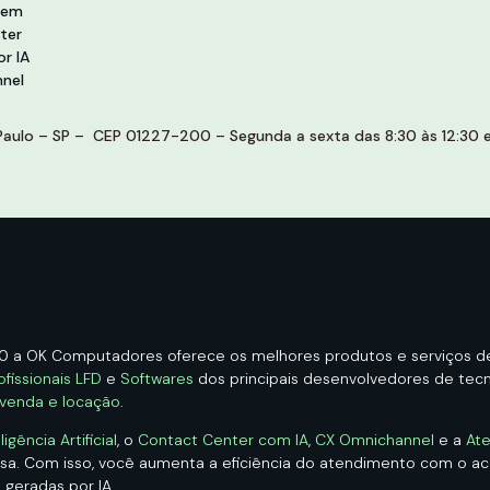
vem
ter
r IA
nel
aulo – SP – CEP 01227-200 – Segunda a sexta das 8:30 às 12:30 e 
00 a OK Computadores oferece os melhores produtos e serviços 
ofissionais LFD
e
Softwares
dos principais desenvolvedores de tecno
 venda e locação
.
ência Artificial
, o
Contact Center com IA
,
CX Omnichannel
e a
Ate
esa. Com isso, você aumenta a eficiência do atendimento com o 
 geradas por IA.