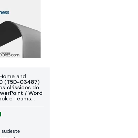
e Home and
SD (T5D-03487)
vos clássicos do
owerPoint / Word
ook e Teams
ação disponível
icenciamento
 e sudeste