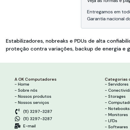
Veja as formas e p
Entregamos em todo
Garantia nacional d
Estabilizadores, nobreaks e PDUs de alta confia
proteção contra variações, backup de energia e g
A OK Computadores
Categorias 
- Home
- Servidores
- Sobre nós
- Conectivi
- Nossos produtos
- Storages
- Nossos serviços
- Computad
- Notebooks
(11) 3297-3287
- Monitores
(11) 3297-3287
- LFDs
E-mail
- Softwares