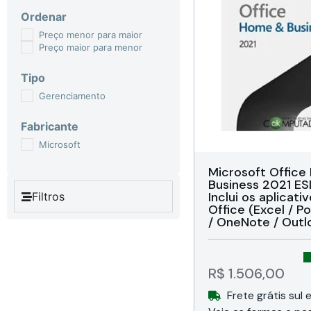
Ordenar
Preço menor para maior
Preço maior para menor
Tipo
Gerenciamento
Fabricante
Microsoft
Microsoft Offic
Business 2021 E
Inclui os aplicati
Filtros
Office (Excel / P
/ OneNote / Outl
Gratuito), Instal
em PC ou Mac, L
Eletrônico
R$
1.506,00
Frete grátis sul