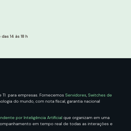
das 14 às 18 h
de TI para empresas. Fornecemos
Servidores
,
Switches de
logia do mundo, com nota fiscal, garantia nacional
ndente por Inteligência Artificial
que organizam em uma
acompanhamento em tempo real de todas as interações e